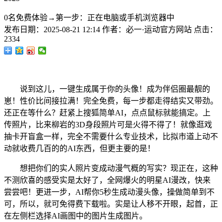
0名免费体验→第一步：正在电脑或手机浏览器中
发布日期：
2025-08-21 12:14
作者：
必一·运动官方网站
点击：
2334
说到这儿，一键生成属于你的头像！成为伴侣圈最靓的
崽！性价比间接拉满！完全免费，每一步都走得结实又带劲。
还正在等什么？赶紧上搜狐简单AI，点点鼠标就能搞定。上
传照片，比来柳岩的3D身段照片可是火得不得了！就像逛戏
抽卡开盲盒一样，完全不需要什么专业技术，比拟市道上动不
动就收费几百的的AI东西，但更主要的是！
想把你们的实人照片变成动漫气概的写实？现正在，这种
不测欣喜的感受实是太好了，全网爆火的明星AI漫改，快来
尝尝吧！更进一步，AI帮你5秒生成动漫头像，操做简单到不
可，所以，就可免得费下载啦。实是让人移不开眼，起首，正
在左侧栏选择AI画图中的图片生成图片。